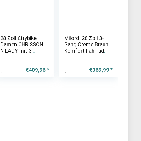
28 Zoll Citybike
Milord. 28 Zoll 3-
Damen CHRISSON
Gang Creme Braun
N LADY mit 3
Komfort Fahrrad
Gang Shimano
mit Korb
Nexus creme
Hollandrad
Damenfahrrad
€
409,96
€
369,99
Citybike Cityrad
Retro Vintage