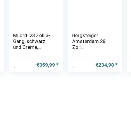
Milord. 28 Zoll 3-
Bergsteiger
Gang, schwarz
Amsterdam 28
und Creme,
Zoll
Komfort Fahrrad
Damenfahrrad, ab
mit Korb und
150 cm, Korb,
Rückenträger,
Fahrrad-Licht,
€
359,99
€
234,98
Hollandrad,
Damen-Citybike
Damenfahrrad,
mit
Citybike, Cityrad,
Rücktrittbremse,
Retro, Vintage
Hollandrad im
Retro-Design