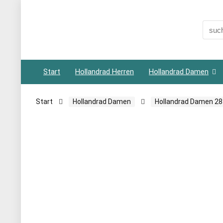
Searc
for:
Start
Hollandrad Herren
Hollandrad Damen
Start
Hollandrad Damen
Hollandrad Damen 28 