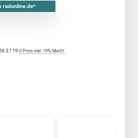
 radonline.de*
026 21:19
II Preis inkl. 19% MwSt.