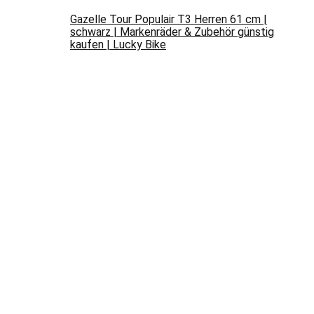
Gazelle Tour Populair T3 Herren 61 cm |
schwarz | Markenräder & Zubehör günstig
kaufen | Lucky Bike
€
699,99
Gazelle Classic R3T Wave 2023
€
779,00
ANGEBOTE
Vorführgerät – E-Bike 28″ Hollandrad
B14_FBA AsVIVA 36V Elektrofahrrad
Pedelec Mittelmotor grau
€
1.618,00