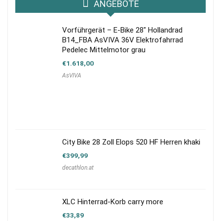
ANGEBOTE
Vorführgerät – E-Bike 28″ Hollandrad
B14_FBA AsVIVA 36V Elektrofahrrad
Pedelec Mittelmotor grau
€
1.618,00
AsVIVA
City Bike 28 Zoll Elops 520 HF Herren khaki
€
399,99
decathlon.at
XLC Hinterrad-Korb carry more
€
33,89