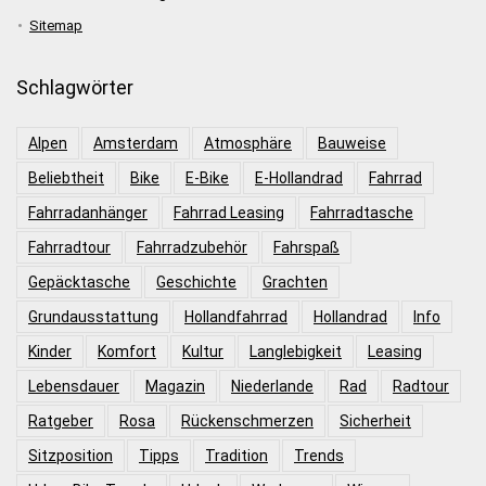
Sitemap
Schlagwörter
Alpen
Amsterdam
Atmosphäre
Bauweise
Beliebtheit
Bike
E-Bike
E-Hollandrad
Fahrrad
Fahrradanhänger
Fahrrad Leasing
Fahrradtasche
Fahrradtour
Fahrradzubehör
Fahrspaß
Gepäcktasche
Geschichte
Grachten
Grundausstattung
Hollandfahrrad
Hollandrad
Info
Kinder
Komfort
Kultur
Langlebigkeit
Leasing
Lebensdauer
Magazin
Niederlande
Rad
Radtour
Ratgeber
Rosa
Rückenschmerzen
Sicherheit
Sitzposition
Tipps
Tradition
Trends