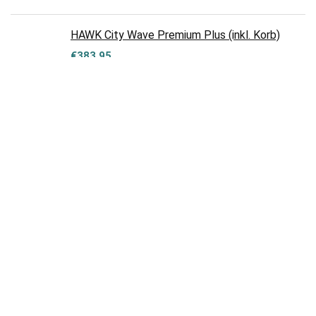
HAWK City Wave Premium Plus (inkl. Korb)
€
383,95
Hooptec Urban 28 Zoll Herren
Transportfahrrad 55 cm Armygrün
€
339,00
ANGEBOTE
Vorführgerät – E-Bike 28″ Hollandrad
B14_FBA AsVIVA 36V Elektrofahrrad
Pedelec Mittelmotor grau