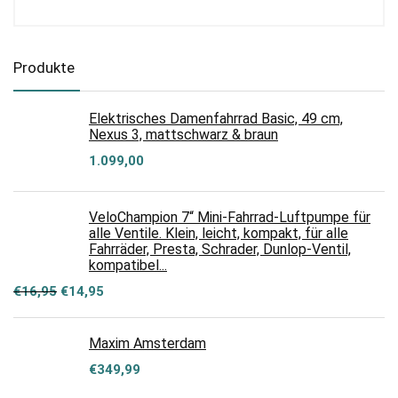
Produkte
Elektrisches Damenfahrrad Basic, 49 cm,
Nexus 3, mattschwarz & braun
1.099,00
VeloChampion 7“ Mini-Fahrrad-Luftpumpe für
alle Ventile. Klein, leicht, kompakt, für alle
Fahrräder, Presta, Schrader, Dunlop-Ventil,
kompatibel...
Ursprünglicher
Aktueller
€
16,95
€
14,95
Preis
Preis
war:
ist:
€16,95
€14,95.
Maxim Amsterdam
€
349,99