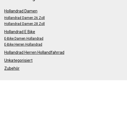
Hollandrad Damen
Hollandrad Damen 26 Zoll
Hollandrad Damen 28 Zoll
Hollandrad E Bike
E-Bike Damen Hollandrad
E-Bike Herren Hollandrad
Hollandrad Herren Hollandfahrrad
Unkategorisiert
Zubehör
*Hinweis
*Wir nutzen Affiliate Partnerprogramme und verdienen an
qualifizierten Käufen.
Sollten Sie nach dem Besuch unserer Seite bei einem Partner etwas