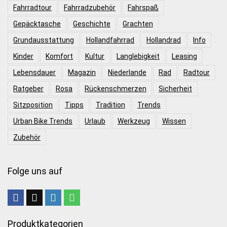
Fahrradtour
Fahrradzubehör
Fahrspaß
Gepäcktasche
Geschichte
Grachten
Grundausstattung
Hollandfahrrad
Hollandrad
Info
Kinder
Komfort
Kultur
Langlebigkeit
Leasing
Lebensdauer
Magazin
Niederlande
Rad
Radtour
Ratgeber
Rosa
Rückenschmerzen
Sicherheit
Sitzposition
Tipps
Tradition
Trends
Urban Bike Trends
Urlaub
Werkzeug
Wissen
Zubehör
Folge uns auf
Produktkategorien