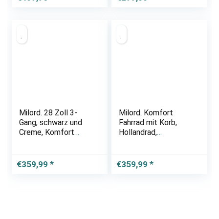
Tiefeinstieger, Korb
mit Polsterung
Gratis!
Milord. 28 Zoll 3-
Milord. Komfort
Gang, schwarz und
Fahrrad mit Korb,
Creme, Komfort
Hollandrad,
Fahrrad mit Korb und
Damenfahrrad, 3-
Rückenträger,
Gang, Braun, 28 Zoll
Hollandrad,
€
359,99
€
359,99
Damenfahrrad,
Citybike, Cityrad,
Retro, Vintage