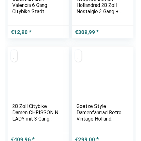
Valencia 6 Gang
Hollandrad 28 Zoll
Citybike Stadt
Nostalgie 3 Gang +
Fahrrad Damenrad
Gratis Handbremse
Damenfahrrad
€
12,90
€
309,99
28 Zoll Citybike
Goetze Style
Damen CHRISSON N
Damenfahrrad Retro
LADY mit 3 Gang
Vintage Holland
Shimano Nexus
Citybike, 28 Zoll Alu
schwarz
Räder, 1 Gang,
Rücktrittbremse,
€
409,96
€
299,00