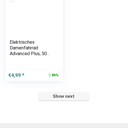
Elektrisches
Damenfahrrad
Advanced Plus, 50
cm, Nxs 3, schwarz
Ursprünglicher
Aktueller
€
4,99
86%
Preis
Preis
war:
ist:
€34,99
€4,99.
Show next