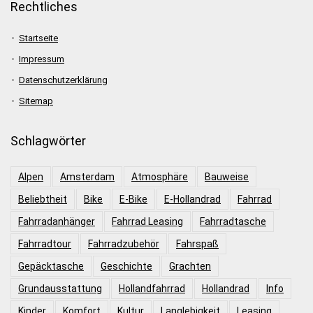
Rechtliches
Startseite
Impressum
Datenschutzerklärung
Sitemap
Schlagwörter
Alpen
Amsterdam
Atmosphäre
Bauweise
Beliebtheit
Bike
E-Bike
E-Hollandrad
Fahrrad
Fahrradanhänger
Fahrrad Leasing
Fahrradtasche
Fahrradtour
Fahrradzubehör
Fahrspaß
Gepäcktasche
Geschichte
Grachten
Grundausstattung
Hollandfahrrad
Hollandrad
Info
Kinder
Komfort
Kultur
Langlebigkeit
Leasing