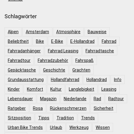
Schlagwörter
Alpen
Amsterdam
Atmosphäre
Bauweise
Beliebtheit
Bike
E-Bike
E-Hollandrad
Fahrrad
Fahrradanhänger
Fahrrad Leasing
Fahrradtasche
Fahrradtour
Fahrradzubehör
Fahrspaß
Gepäcktasche
Geschichte
Grachten
Grundausstattung
Hollandfahrrad
Hollandrad
Info
Kinder
Komfort
Kultur
Langlebigkeit
Leasing
Lebensdauer
Magazin
Niederlande
Rad
Radtour
Ratgeber
Rosa
Rückenschmerzen
Sicherheit
Sitzposition
Tipps
Tradition
Trends
Urban Bike Trends
Urlaub
Werkzeug
Wissen