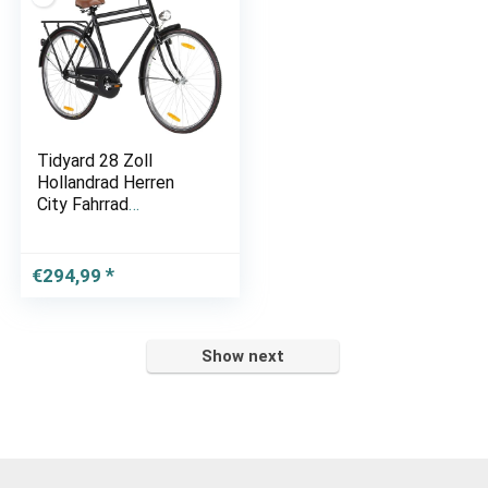
Tidyard 28 Zoll
Hollandrad Herren
City Fahrrad
Herrenrad Cityrad
Herrenfahrrad
Cityfahrrad
€
294,99
Hollandrad
Hollandfahrrad
Citybike Matt-
Schwarz
Show next