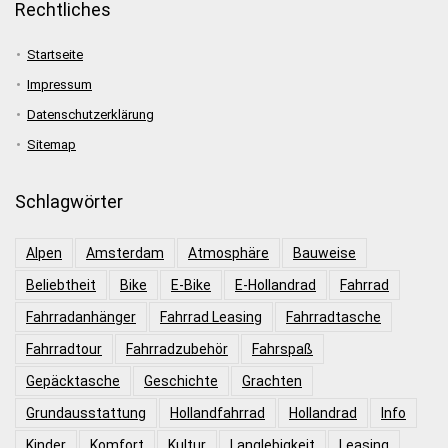
Rechtliches
Startseite
Impressum
Datenschutzerklärung
Sitemap
Schlagwörter
Alpen
Amsterdam
Atmosphäre
Bauweise
Beliebtheit
Bike
E-Bike
E-Hollandrad
Fahrrad
Fahrradanhänger
Fahrrad Leasing
Fahrradtasche
Fahrradtour
Fahrradzubehör
Fahrspaß
Gepäcktasche
Geschichte
Grachten
Grundausstattung
Hollandfahrrad
Hollandrad
Info
Kinder
Komfort
Kultur
Langlebigkeit
Leasing