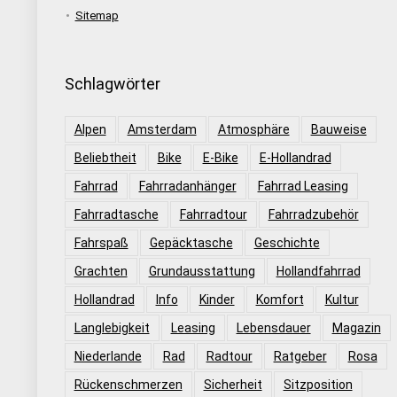
Sitemap
Schlagwörter
Alpen
Amsterdam
Atmosphäre
Bauweise
Beliebtheit
Bike
E-Bike
E-Hollandrad
Fahrrad
Fahrradanhänger
Fahrrad Leasing
Fahrradtasche
Fahrradtour
Fahrradzubehör
Fahrspaß
Gepäcktasche
Geschichte
Grachten
Grundausstattung
Hollandfahrrad
Hollandrad
Info
Kinder
Komfort
Kultur
Langlebigkeit
Leasing
Lebensdauer
Magazin
Niederlande
Rad
Radtour
Ratgeber
Rosa
Rückenschmerzen
Sicherheit
Sitzposition