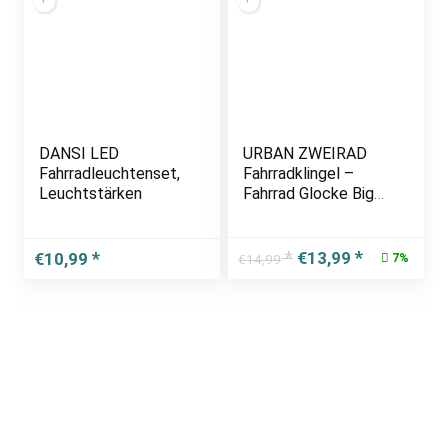
DANSI LED
URBAN ZWEIRAD
Fahrradleuchtenset,
Fahrradklingel –
Leuchtstärken
Fahrrad Glocke Big
Mama (groß), Klingel
für Hollandrad,
Damenfahrrad oder
Ursprünglicher
Aktueller
€
13,99
€
10,99
7%
€
14,99
Kinderfahrrad –
Preis
Preis
Retro Style – viele
war:
ist:
Farben
€14,99
€13,99.