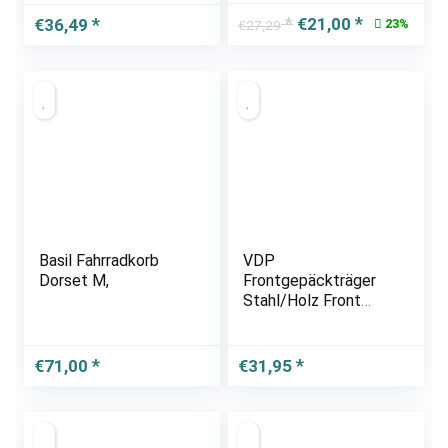
Ursprünglicher
Aktueller
€
21,00
€
36,49
23%
€
27,29
Preis
Preis
war:
ist:
€27,29
€21,00.
Basil Fahrradkorb
VDP
Dorset M,
Frontgepäckträger
Stahl/Holz Front
Loader Gepäckträger
vorne für Hollandrad
€
71,00
€
31,95