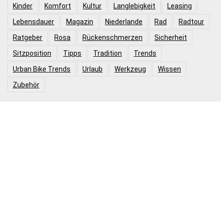
Kinder
Komfort
Kultur
Langlebigkeit
Leasing
Lebensdauer
Magazin
Niederlande
Rad
Radtour
Ratgeber
Rosa
Rückenschmerzen
Sicherheit
Sitzposition
Tipps
Tradition
Trends
Urban Bike Trends
Urlaub
Werkzeug
Wissen
Zubehör
Folge uns auf
Produktkategorien
Hollandrad Damen
Hollandrad Damen 26 Zoll
Hollandrad Damen 28 Zoll