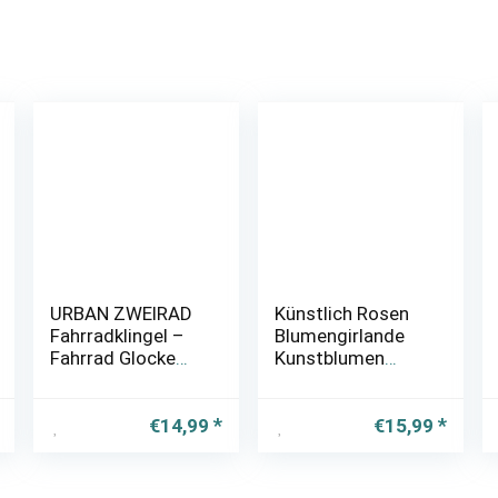
URBAN ZWEIRAD
Künstlich Rosen
Fahrradklingel –
Blumengirlande
Fahrrad Glocke
Kunstblumen
Big Mama (groß),
Seidenblumen
Klingel für
Blumen Rose
Hollandrad,
Girlande Hängend
€
14,99
€
15,99
Damenfahrrad
Rebe für Zuhause
oder
Wand Hochzeit
Kinderfahrrad –
Bogen Anordnung