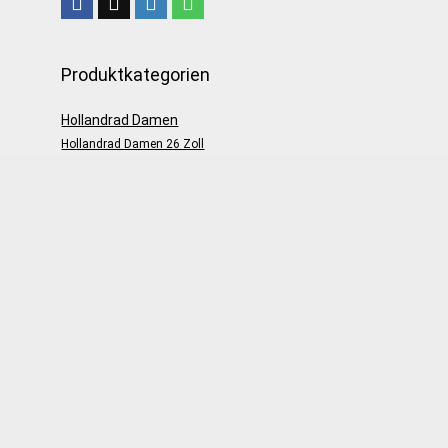
Produktkategorien
Hollandrad Damen
Hollandrad Damen 26 Zoll
Hollandrad Damen 28 Zoll
Hollandrad E Bike
E-Bike Damen Hollandrad
E-Bike Herren Hollandrad
Hollandrad Herren Hollandfahrrad
Unkategorisiert
Zubehör