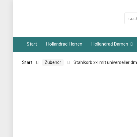
Searc
for:
Start
Hollandrad Herren
Hollandrad Damen
Start
Zubehör
Stahlkorb xxl mit universeller 