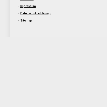
Impressum
Datenschutzerklärung
Sitemap
Schlagwörter
Alpen
Amsterdam
Atmosphäre
Bauweise
Beliebtheit
Bike
E-Bike
E-Hollandrad
Fahrrad
Fahrradanhänger
Fahrrad Leasing
Fahrradtasche
Fahrradtour
Fahrradzubehör
Fahrspaß
Gepäcktasche
Geschichte
Grachten
Grundausstattung
Hollandfahrrad
Hollandrad
Info
Kinder
Komfort
Kultur
Langlebigkeit
Leasing
Lebensdauer
Magazin