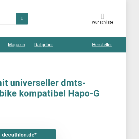
Wunschliste
Magazin
Ratgeber
Hersteller
it universeller dmts-
-bike kompatibel Hapo-G
 decathlon.de*