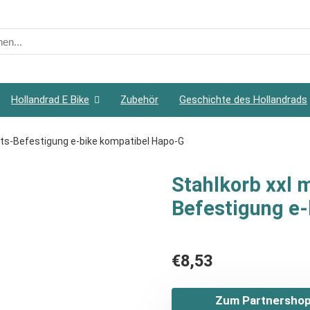
h
Hollandrad E Bike
Zubehör
Geschichte des Hollandrads
dmts-Befestigung e-bike kompatibel Hapo-G
Stahlkorb xxl m
Befestigung e
€
8,53
Zum Partnershop