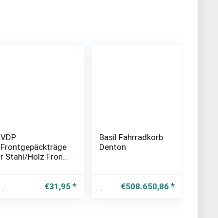
VDP
Basil Fahrradkorb
Frontgepäckträge
Denton
r Stahl/Holz Front
Loader
Gepäckträger
vorne für
€
31,95
€
508.650,86
Hollandrad