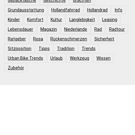
Gepäcktasche
Geschichte
Grachten
Grundausstattung
Hollandfahrrad
Hollandrad
Info
Kinder
Komfort
Kultur
Langlebigkeit
Leasing
Lebensdauer
Magazin
Niederlande
Rad
Radtour
Ratgeber
Rosa
Rückenschmerzen
Sicherheit
Sitzposition
Tipps
Tradition
Trends
Urban Bike Trends
Urlaub
Werkzeug
Wissen
Zubehör
Folge uns auf
Produktkategorien
Hollandrad Damen