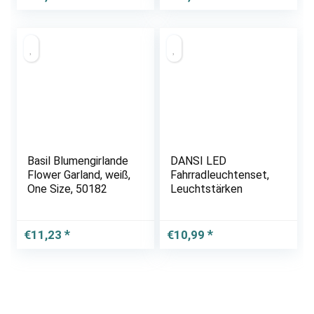
Preis
Preis
war:
ist:
€45,99
€37,61.
Basil Blumengirlande
DANSI LED
Flower Garland, weiß,
Fahrradleuchtenset,
One Size, 50182
Leuchtstärken
€
11,23
€
10,99