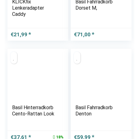
KLICKfix
Basil Fahrradkorb
Lenkeradapter
Dorset M,
Caddy
€
21,99
€
71,00
Basil Hinterradkorb
Basil Fahrradkorb
Cento-Rattan Look
Denton
Ursprünglicher
Aktueller
€
37,61
€
59,99
18%