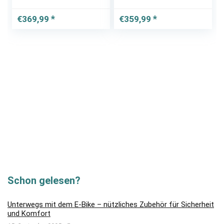
Damenfahrrad
Rückenträger,
Citybike Cityrad
Hollandrad,
€
369,99
€
359,99
Retro Vintage
Damenfahrrad,
Citybike, Cityrad,
Retro, Vintage
Schon gelesen?
Unterwegs mit dem E-Bike – nützliches Zubehör für Sicherheit
und Komfort