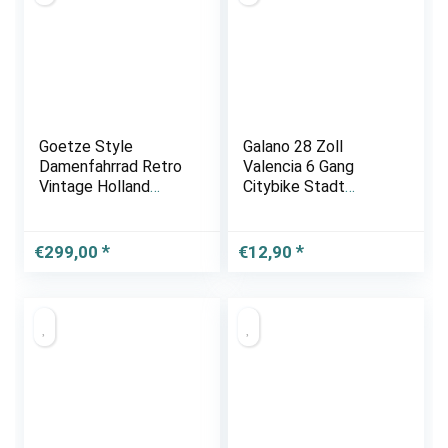
Goetze Style
Galano 28 Zoll
Damenfahrrad Retro
Valencia 6 Gang
Vintage Holland
Citybike Stadt
Citybike, 28 Zoll Alu
Fahrrad Damenrad
Räder, 1 Gang,
Damenfahrrad
Rücktrittbremse,
€
299,00
€
12,90
Tiefeinstieger, Korb
mit Polsterung
Gratis!