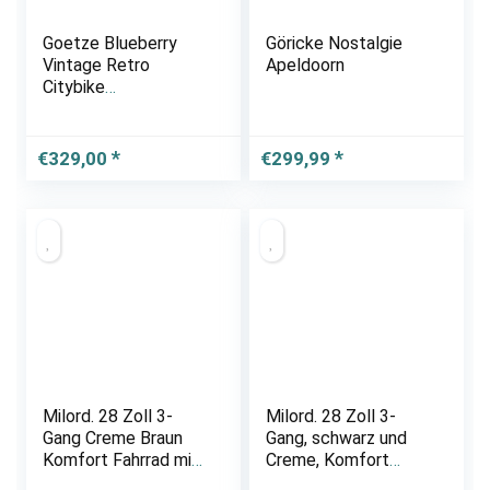
Goetze Blueberry
Göricke Nostalgie
Vintage Retro
Apeldoorn
Citybike
Damenfahrrad
Hollandrad, 3 Gang
Shimano Nexus,
€
329,00
€
299,99
Tiefeinsteiger,
Rücktrittbremse, 28
Zoll Alu Räder, Korb
mit…
Milord. 28 Zoll 3-
Milord. 28 Zoll 3-
Gang Creme Braun
Gang, schwarz und
Komfort Fahrrad mit
Creme, Komfort
Korb Hollandrad
Fahrrad mit Korb und