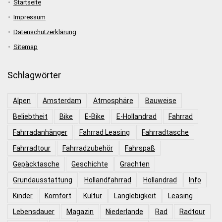
Startseite
Impressum
Datenschutzerklärung
Sitemap
Schlagwörter
Alpen
Amsterdam
Atmosphäre
Bauweise
Beliebtheit
Bike
E-Bike
E-Hollandrad
Fahrrad
Fahrradanhänger
Fahrrad Leasing
Fahrradtasche
Fahrradtour
Fahrradzubehör
Fahrspaß
Gepäcktasche
Geschichte
Grachten
Grundausstattung
Hollandfahrrad
Hollandrad
Info
Kinder
Komfort
Kultur
Langlebigkeit
Leasing
Lebensdauer
Magazin
Niederlande
Rad
Radtour