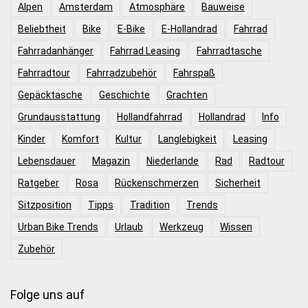
Alpen
Amsterdam
Atmosphäre
Bauweise
Beliebtheit
Bike
E-Bike
E-Hollandrad
Fahrrad
Fahrradanhänger
Fahrrad Leasing
Fahrradtasche
Fahrradtour
Fahrradzubehör
Fahrspaß
Gepäcktasche
Geschichte
Grachten
Grundausstattung
Hollandfahrrad
Hollandrad
Info
Kinder
Komfort
Kultur
Langlebigkeit
Leasing
Lebensdauer
Magazin
Niederlande
Rad
Radtour
Ratgeber
Rosa
Rückenschmerzen
Sicherheit
Sitzposition
Tipps
Tradition
Trends
Urban Bike Trends
Urlaub
Werkzeug
Wissen
Zubehör
Folge uns auf