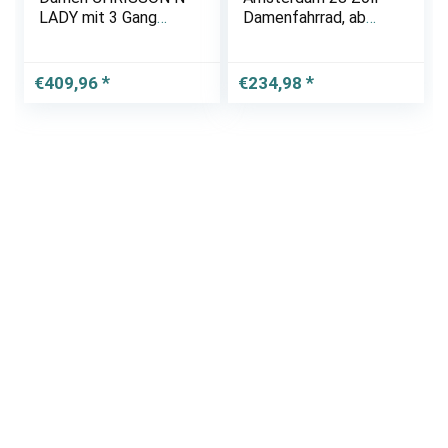
LADY mit 3 Gang
Damenfahrrad, ab
Shimano Nexus weiß
150 cm, Korb,
Fahrrad-Licht,
Damen-Citybike mit
€
409,96
€
234,98
Rücktrittbremse,
Hollandrad im Retro-
Design