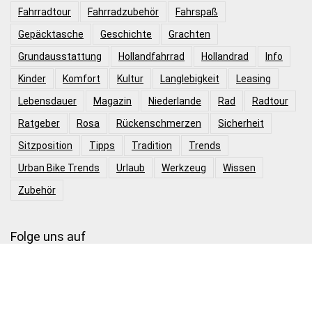
Fahrradtour
Fahrradzubehör
Fahrspaß
Gepäcktasche
Geschichte
Grachten
Grundausstattung
Hollandfahrrad
Hollandrad
Info
Kinder
Komfort
Kultur
Langlebigkeit
Leasing
Lebensdauer
Magazin
Niederlande
Rad
Radtour
Ratgeber
Rosa
Rückenschmerzen
Sicherheit
Sitzposition
Tipps
Tradition
Trends
Urban Bike Trends
Urlaub
Werkzeug
Wissen
Zubehör
Folge uns auf
Produktkategorien