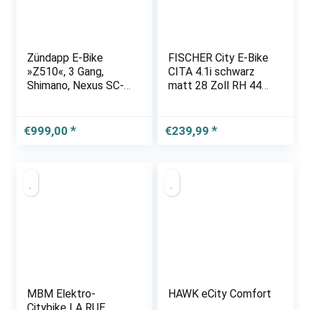
Zündapp E-Bike
FISCHER City E-Bike
»Z510«, 3 Gang,
CITA 4.1i schwarz
Shimano, Nexus SC-
matt 28 Zoll RH 44
3C41, Frontmotor
cm 504 Wh
250 W
€
999,00
€
239,99
MBM Elektro-
HAWK eCity Comfort
Citybike LA RUE