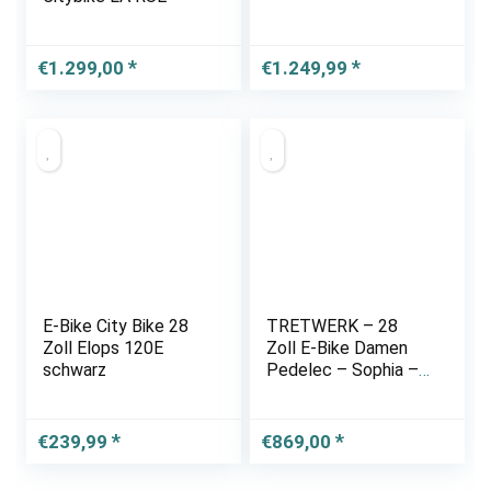
€
1.299,00
€
1.249,99
E-Bike City Bike 28
TRETWERK – 28
Zoll Elops 120E
Zoll E-Bike Damen
schwarz
Pedelec – Sophia –
E-Citybike
Damenfahrrad mit 3
Gang Shimano Nexus
€
239,99
€
869,00
Nabenschaltung –
Elektrofahrrad mit