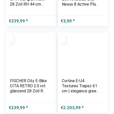
28 Zoll RH 44 cm
Nexus 8 Active Plus
418 Wh
400 Wh AVS
€
239,99
€
3,90
FISCHER City E-Bike
Cortina E-U4
CITA RETRO 2.0 rot
Textures Trapez 61
glänzend 28 Zoll RH
cm | elegance green
48 cm 317 Wh
matt | 28 Zoll |
Markenräder &
Zubehör günstig
€
239,99
€
2.203,99
kaufen | Lucky Bike