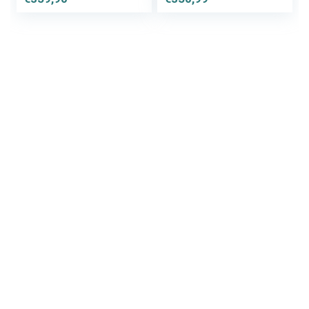
Hollandrad
Hollandfahrrad
Citybike Matt-
Schwarz