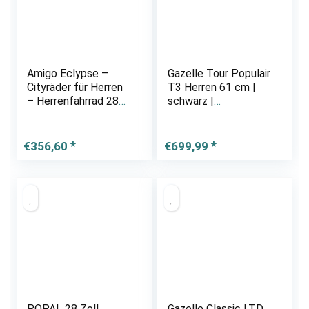
Amigo Eclypse –
Gazelle Tour Populair
Cityräder für Herren
T3 Herren 61 cm |
– Herrenfahrrad 28
schwarz |
Zoll – Geeignet ab
Markenräder &
185-195 cm –
Zubehör günstig
Citybike mit
kaufen | Lucky Bike
€
356,60
€
699,99
Handbremse,
Rücktritt,
Gepäckträger Vorne,
…
POPAL 28 Zoll
Gazelle Classic LTD