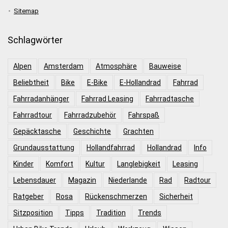
Sitemap
Schlagwörter
Alpen
Amsterdam
Atmosphäre
Bauweise
Beliebtheit
Bike
E-Bike
E-Hollandrad
Fahrrad
Fahrradanhänger
Fahrrad Leasing
Fahrradtasche
Fahrradtour
Fahrradzubehör
Fahrspaß
Gepäcktasche
Geschichte
Grachten
Grundausstattung
Hollandfahrrad
Hollandrad
Info
Kinder
Komfort
Kultur
Langlebigkeit
Leasing
Lebensdauer
Magazin
Niederlande
Rad
Radtour
Ratgeber
Rosa
Rückenschmerzen
Sicherheit
Sitzposition
Tipps
Tradition
Trends