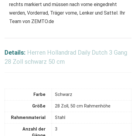
rechts markiert und müssen nach vorne eingedreht
werden, Vorderrad, Träger vorne, Lenker und Sattel. Ihr
Team von ZEMTO.de
Details:
Herren Hollandrad Daily Dutch 3 Gang
28 Zoll schwarz 50 cm
Farbe
‎Schwarz
Größe
‎28 Zoll, 50 cm Rahmenhöhe
Rahmenmaterial
‎Stahl
Anzahl der
‎3
Gänge