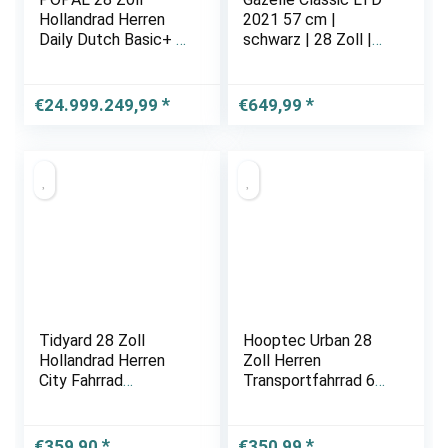
Hollandrad Herren
2021 57 cm |
Daily Dutch Basic+ 3
schwarz | 28 Zoll |
Gänge Schwarz 50
Markenräder &
cm Rahmengröße
Zubehör günstig
kaufen | Lucky Bike
€
24.999.249,99
€
649,99
Tidyard 28 Zoll
Hooptec Urban 28
Hollandrad Herren
Zoll Herren
City Fahrrad
Transportfahrrad 63
Herrenrad Cityrad
cm Schwarz
Herrenfahrrad
Cityfahrrad
€
359,90
€
350,99