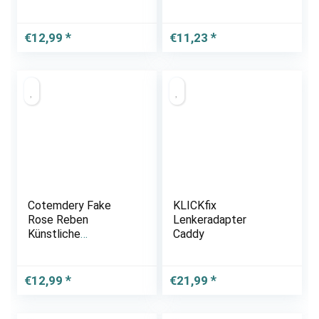
€
12,99
€
11,23
Cotemdery Fake
KLICKfix
Rose Reben
Lenkeradapter
Künstliche
Caddy
Seidenbrosen
Blumen Hängen
Garlands Arch Floral
€
12,99
€
21,99
Dekoration für Home
Hochzeit 2 Pack