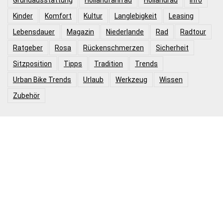
Kinder
Komfort
Kultur
Langlebigkeit
Leasing
Lebensdauer
Magazin
Niederlande
Rad
Radtour
Ratgeber
Rosa
Rückenschmerzen
Sicherheit
Sitzposition
Tipps
Tradition
Trends
Urban Bike Trends
Urlaub
Werkzeug
Wissen
Zubehör
Folge uns auf
Produktkategorien
Hollandrad Damen
Hollandrad Damen 26 Zoll