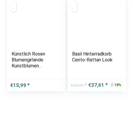
15ft（Pink）
Künstlich Rosen
Basil Hinterradkorb
Blumengirlande
Cento-Rattan Look
Kunstblumen
Seidenblumen
Blumen Rose
Girlande Hängend
Ursprünglicher
Aktueller
€
37,61
€
15,99
18%
€
45,99
Rebe für Zuhause
Preis
Preis
Wand Hochzeit
war:
ist:
Bogen Anordnung
€45,99
€37,61.
Dekoration (2…