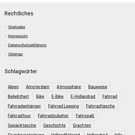
Rechtliches
Startseite
Impressum
Datenschutzerklärung
Sitemap
Schlagwörter
Alpen
Amsterdam
Atmosphäre
Bauweise
Beliebtheit
Bike
E-Bike
E-Hollandrad
Fahrrad
Fahrradanhänger
Fahrrad Leasing
Fahrradtasche
Fahrradtour
Fahrradzubehör
Fahrspaß
Gepäcktasche
Geschichte
Grachten
Grundausstattung
Hollandfahrrad
Hollandrad
Info