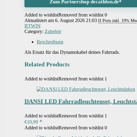
Zum Partnershop decathlon.de*
Added to wishlist
Removed from wishlist
0
Aktualisiert am 6. August 2026 21:03
II Preis inkl. 19% Mw
BTWIN
Category:
Zubehör
Beschreibung
Als Ersatz für das Dynamokabel deines Fahrrads.
Related Products
Added to wishlist
Removed from wishlist
1
DANSI LED Fahrradleuchtenset, Leuchtst
Added to wishlist
Removed from wishlist
1
€
10,99
Added to wishlist
Removed from wishlist
0