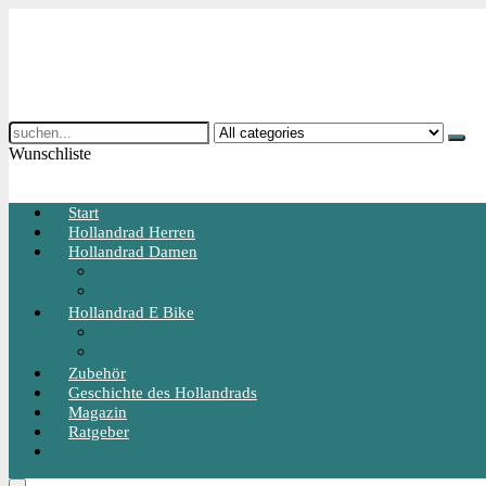
Search
for:
Wunschliste
Start
Hollandrad Herren
Hollandrad Damen
Hollandrad Damen 26 Zoll
Hollandrad Damen 28 Zoll
Hollandrad E Bike
E-Bike Herren Hollandrad
E-Bike Damen Hollandrad
Zubehör
Geschichte des Hollandrads
Magazin
Ratgeber