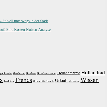
Stilvoll unterwegs in der Stadt
Kauf: Eine Kosten-Nutzen-Analyse
Hollandrad
Hollandfahrrad
päcktasche
Geschichte
Grachten
Grundausstattung
s
Trends
Wissen
Urlaub
Tradition
Urban Bike Trends
Werkzeug