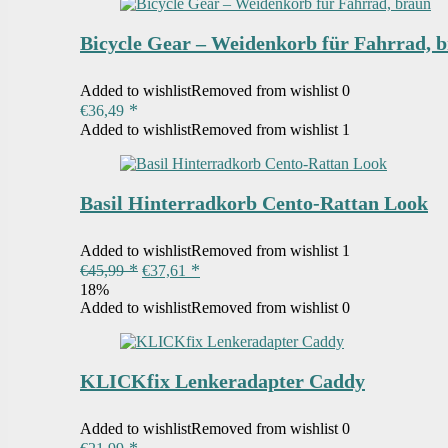
Bicycle Gear – Weidenkorb für Fahrrad, 
Added to wishlist
Removed from wishlist
0
€
36,49
Added to wishlist
Removed from wishlist
1
Basil Hinterradkorb Cento-Rattan Look
Added to wishlist
Removed from wishlist
1
Ursprünglicher
Aktueller
€
45,99
€
37,61
Preis
Preis
18%
war:
ist:
Added to wishlist
Removed from wishlist
0
€45,99
€37,61.
KLICKfix Lenkeradapter Caddy
Added to wishlist
Removed from wishlist
0