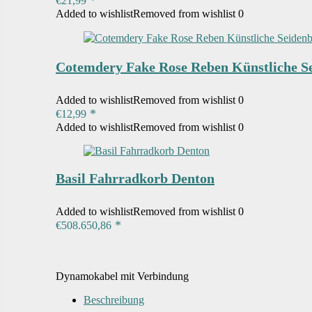
€
21,99
Added to wishlist
Removed from wishlist
0
Cotemdery Fake Rose Reben Künstliche S
Added to wishlist
Removed from wishlist
0
€
12,99
Added to wishlist
Removed from wishlist
0
Basil Fahrradkorb Denton
Added to wishlist
Removed from wishlist
0
€
508.650,86
Dynamokabel mit Verbindung
Beschreibung