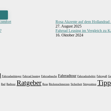
Komfort
Rosa Akzente auf dem Hollandrad – 
27. August 2025
?
Fahrrad Leasing im Vergleich zu 
16. Oktober 2024
d
Fahrradtour
Fahrradanhänger
Fahrrad leasing
Fahrradtasche
Fahrradzubehör
Fahrspaß
Ge
Tipp
Ratgeber
Rad
Radtour
Rosa
Rückenschmerzen
Sicherheit
Sitzposition