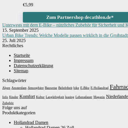
€
5,99
Zum Partnershop decathlon.de*
Unterwegs mit dem E-Bike – nützliches Zubehör für Sicherheit und 
15. September 2025
Urban Bike Trends: Welche Modelle passen wirklich in die Großstadt
25. Juli 2025
Rechtliches
Startseite
Impressum
Datenschutzerklärung
Sitemap
Schlagwörter
Fahrra
Alpen
Amsterdam
Atmosphäre
Bauweise
Beliebtheit
bike
E-Bike
E-Hollandrad
Komfort
Niederlande
Info
Kinder
Kultur
Langlebigkeit
leasing
Lebensdauer
Magazin
Zubehör
Folge uns auf
Produktkategorien
Hollandrad Damen
Hollandrad Damen 26 Zoll