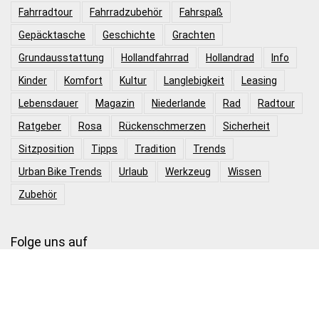
Fahrradtour
Fahrradzubehör
Fahrspaß
Gepäcktasche
Geschichte
Grachten
Grundausstattung
Hollandfahrrad
Hollandrad
Info
Kinder
Komfort
Kultur
Langlebigkeit
Leasing
Lebensdauer
Magazin
Niederlande
Rad
Radtour
Ratgeber
Rosa
Rückenschmerzen
Sicherheit
Sitzposition
Tipps
Tradition
Trends
Urban Bike Trends
Urlaub
Werkzeug
Wissen
Zubehör
Folge uns auf
Produktkategorien