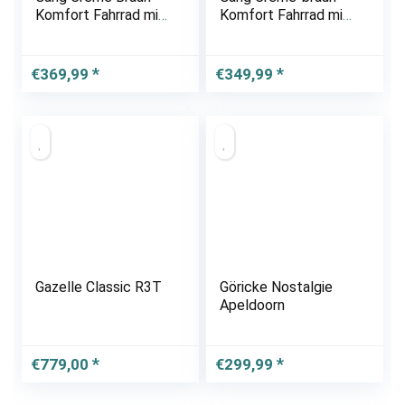
Komfort Fahrrad mit
Komfort Fahrrad mit
Korb Hollandrad
Korb und
Damenfahrrad
Rückenträger,
Citybike Cityrad
Hollandrad,
€
369,99
€
349,99
Retro Vintage
Damenfahrrad,
Citybike, Cityrad,
Retro, Vintage
Gazelle Classic R3T
Göricke Nostalgie
Apeldoorn
€
779,00
€
299,99