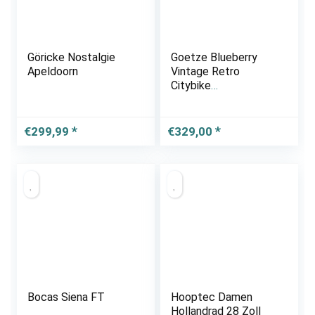
Göricke Nostalgie
Goetze Blueberry
Apeldoorn
Vintage Retro
Citybike
Damenfahrrad
Hollandrad, 3 Gang
Shimano Nexus,
€
299,99
€
329,00
Tiefeinsteiger,
Rücktrittbremse, 28
Zoll Alu Räder, Korb
mit…
Bocas Siena FT
Hooptec Damen
Hollandrad 28 Zoll