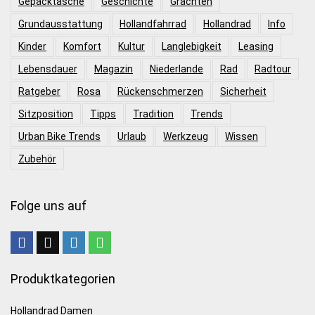
Gepäcktasche
Geschichte
Grachten
Grundausstattung
Hollandfahrrad
Hollandrad
Info
Kinder
Komfort
Kultur
Langlebigkeit
Leasing
Lebensdauer
Magazin
Niederlande
Rad
Radtour
Ratgeber
Rosa
Rückenschmerzen
Sicherheit
Sitzposition
Tipps
Tradition
Trends
Urban Bike Trends
Urlaub
Werkzeug
Wissen
Zubehör
Folge uns auf
Produktkategorien
Hollandrad Damen